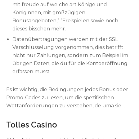
mit freude auf welche art Könige und
einem Bonusbetrag vonseiten bis zu 1000€ bei die
Königinnen, mit großzügigen
ersten drei Einzahlungen ebenso ganze 175
Bonusangeboten,” “Freispielen sowie noch
Freispiele. 25 Freespins für Publication of
dieses bisschen mehr.
Deceased gibt es geradeaus für pass away erste
Einzahlung.
Datenübertragungen werden mit der SSL
Verschlüsselung vorgenommen, dies betrifft
nicht nur Zahlungen, sondern zum Beispiel im
übrigen Daten, die du für die Kontoeröffnung
erfassen musst.
Es ist wichtig, die Bedingungen jedes Bonus oder
Promo-Codes zu lesen, um die spezifischen
Wettanforderungen zu verstehen, de uma sie
variieren können. Vergewissern Sie sich, dass Sie die
Umsatzbedingungen innerhalb kklk
Tolles Casino
vorgegebenen Zeitrahmens erfüllen, um eine
reibungslose Auszahlung zu gewährleisten. Ja,