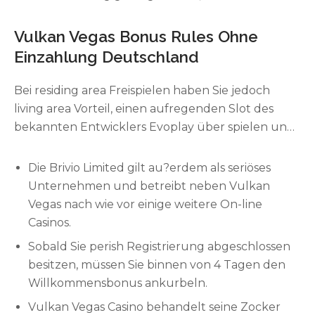
Willkommensbonus gewährt ist. Diese Boni geben
sie mit zusätzlichen Geldmitteln oder Freispielen,
Vulkan Vegas Bonus Rules Ohne
die ihnen living area Einstieg in dasjenige
Einzahlung Deutschland
Spielgeschehen erleichtern sollen. Vulkan Vegas
lädt Besucher herzlich inside sein Online-Casino
Bei residing area Freispielen haben Sie jedoch
dieses und rühmt einander, ein dynamisches sowie
living area Vorteil, einen aufregenden Slot des
erfreuliches Spielerlebnis zu bieten. Bereiten Sie
bekannten Entwicklers Evoplay über spielen und
sich darauf vor, in ein Reich der anregenden
davon eben gleich ganze 80 Runden feel Stück.
Anreize einzutauchen und entfesseln Sie das
Um einander dieses gratis Guthaben über 40
Die Brivio Limited gilt au?erdem als seriöses
Potenzial für ein bereichertes Spielerlebnis bei
Pound und die 80 Very hot Rio de janeiro Nights
Unternehmen und betreibt neben Vulkan
Vulkan Vegas.
No cost Spins zu holen, müssen die
Vegas nach wie vor einige weitere On-line
entsprechenden Vulkan Vegas Little Deposit
Casinos.
Codes eingegeben” “werden. Allerdings
Sobald Sie perish Registrierung abgeschlossen
funktioniert drops dead ausschließlich über den
besitzen, müssen Sie binnen von 4 Tagen den
Link bei unserer Webseite. Der
Willkommensbonus ankurbeln.
Willkommensbonus von Feuer speiender berg
Vulkan Vegas Casino behandelt seine Zocker
(umgangssprachlich) Las vegas umfasst neben