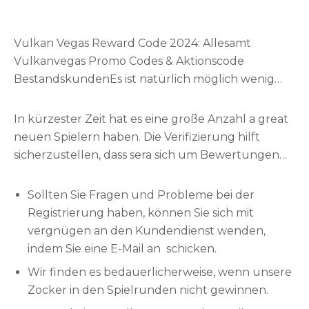
Vulkan Vegas Reward Code 2024: Allesamt
Vulkanvegas Promo Codes & Aktionscode
BestandskundenEs ist natürlich möglich wenig
Cash einzuzahlen, um den Willkommensbonus zu
nutzen.
In kürzester Zeit hat es eine große Anzahl a great
neuen Spielern haben. Die Verifizierung hilft
sicherzustellen, dass sera sich um Bewertungen
von echten Menschen über echte Gestalten
handelt.”
Sollten Sie Fragen und Probleme bei der
Registrierung haben, können Sie sich mit
vergnügen an den Kundendienst wenden,
indem Sie eine E-Mail an schicken.
Wir finden es bedauerlicherweise, wenn unsere
Zocker in den Spielrunden nicht gewinnen.