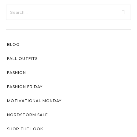
faster.
Privacy Policy
Sitemap
Community
Blog
BLOG
Forums
FALL OUTFITS
Meetups
FASHION
FASHION FRIDAY
MOTIVATIONAL MONDAY
NORDSTORM SALE
SHOP THE LOOK