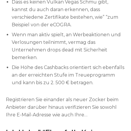
Dass es keinen Vulkan Vegas Schmu gibt,
kannst du auch daran erkennen, dass
verschiedene Zertifikate bestehen, wie” “zum
Beispiel von der eCOGRA.
Wenn man aktiv spielt, an Werbeaktionen und
Verlosungen teilnimmt, vermag das
Unternehmen drops dead mit Sicherheit
bemerken.
Die Höhe des Cashbacks orientiert sich ebenfalls
an der erreichten Stufe im Treueprogramm
und kann bis zu 2. 500 € betragen.
Registrieren Sie einander als neuer Zocker beim
Anbieter darüber hinaus verifizieren Sie sowohl
Ihre E-Mail-Adresse wie auch Ihre
Telefonnummer. Mobile Version Sofern Sie ein
Spieler sind, der gerne unterwegs spielt, offeriert