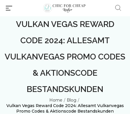
VULKAN VEGAS REWARD
CODE 2024: ALLESAMT
VULKANVEGAS PROMO CODES
Millions of people around the
& AKTIONSCODE
world visit Envato to buy and
sell creative assets, use smart
BESTANDSKUNDEN
design templates, learn
creative skills or even hire
freelancers. With an industry-
Home
/
Blog
/
Vulkan Vegas Reward Code 2024: Allesamt Vulkanvegas
leading marketplace paired
Promo Codes & Aktionscode Bestandskunden
with an unlimited subscription
About Envato
service, Envato helps creatives
like you get projects done
Careers