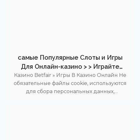
самые Популярные Слоты и Игры
Для Онлайн-казино > > Играйте
Бесплатно
Казино Betfair » Игры В Казино Онлайн Не
обязательные файлы cookie, используются
для сбора персональных данных,
аналитических целей, настройки рекламы
и другого содержимого веб-сайта. Перед
сбором подобной информации важен
получение согласия остального конечного
пользователя. Обязательные файлы cookie