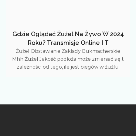
Gdzie Oglądać Żużel Na Żywo W 2024
Roku? Transmisje Online I T
Żużel Obstawianie Zakłady Bukmacherskie
Mhh Żużel Jakość podłoża może zmieniać się t
zależności od tego, ile jest biegów w żużlu.