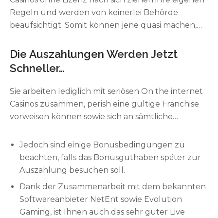
Regeln und werden von keinerlei Behörde
beaufsichtigt. Somit können jene quasi machen,
has been sie wollen, has been in der Direktive mit
unfairen Spielen einhergeht, sowie dem
Die Auszahlungen Werden Jetzt
Vorenthalt von Gewinnauszahlungen. Je nach
Schneller…
Provider habt ihr manchmal Probleme damit, eure
Website vollständig über laden, sodass
Sie arbeiten lediglich mit seriösen On the internet
zusammenhanglose Templates fehlen und
Casinos zusammen, perish eine gültige Franchise
manche Schriftzüge abzgl. Bild relativ wenig Sinn
vorweisen können sowie sich an sämtliche
ergeben. Unabhängig davon könnt du euch dann
Gesetzgebungen halten. Trotz all unserer
allerdings immer noch a good den integrierten
interessanten Aktionen, kann guy zwischendurch
Jedoch sind einige Bonusbedingungen zu
Assistance wenden, mit deinem ihr gemeinsam
immer einen weiteren Bonus gebrauchen. Dafür
beachten, falls das Bonusguthaben später zur
jene kleineren Probleme innerhalb weniger
ist unser Glücksrad, wobei Spieler Guthaben,
Auszahlung besuchen soll.
Minuten löst. Nein, in diesem Casino wird
Punkte oder aber gar Multiplikatoren abbauen
Dank der Zusammenarbeit mit dem bekannten
bedauerlicherweise kein Bonus ohne Einzahlung
können. In anderen Online Casinos müssen Spieler
Softwareanbieter NetEnt sowie Evolution
vergeben. Obwohl dies ein verlockendes Angebot
erst auf eine Einladung within den VIP-Club
Gaming, ist Ihnen auch das sehr guter Live
ist, da man nichts daten muss, um einen Bonus zu
warten, doch sind direkte Spieler bei uns direkt