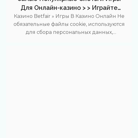
Для Онлайн-казино > > Играйте
Бесплатно
Казино Betfair » Игры В Казино Онлайн Не
обязательные файлы cookie, используются
для сбора персональных данных,
аналитических целей, настройки рекламы
и другого содержимого веб-сайта. Перед
сбором подобной информации важен
получение согласия остального конечного
пользователя. Обязательные файлы cookie
абсолютно необходимы для корректной
работы сайта. В категорию обязательных
войдут файлы, которые обеспечивают
бесперебойную работу сайта и
поддерживают надежное. Это
иллюстрации, их показываются…