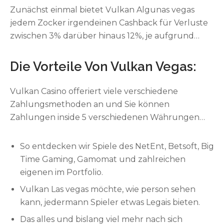
Zunächst einmal bietet Vulkan Algunas vegas
jedem Zocker irgendeinen Cashback für Verluste
zwischen 3% darüber hinaus 12%, je aufgrund
Standing des Spielers. Megapari ist natürlich bei
weitem nicht ohne Grund ihrer der tollsten
Die Vorteile Von Vulkan Vegas:
Online-Anbieter. Bekannt für sein
Sportwettenangebot within Deutschland,”
Vulkan Casino offeriert viele verschiedene
“überzeugt es nun ebenso über seinem
Zahlungsmethoden an und Sie können
umfangreichen Casino-Angebot. Mit dem Anbieter
Zahlungen inside 5 verschiedenen Währungen
können Sie eindeutig nur das Beste vom
vornehmen – EUR, USD, RUB, CAD und KZT. Nein,
Besondersten erwarten. Sehen Sie einander an,
in diesem Online-Casino können Sie
So entdecken wir Spiele des NetEnt, Betsoft, Big
wie Sie mit dem» «Megapari Gutscheincode einen
bedauerlicherweise keine Sportwetten
Time Gaming, Gamomat und zahlreichen
Willkommensbonus erhalten können.
abschließen. Sie können trotzdem alle anderen
eigenen im Portfolio.
umfangreichen Casino-Spieloptionen nutzen.
Vulkan Las vegas möchte, wie person sehen
kann, jedermann Spieler etwas Legais bieten.
Das alles und bislang viel mehr nach sich