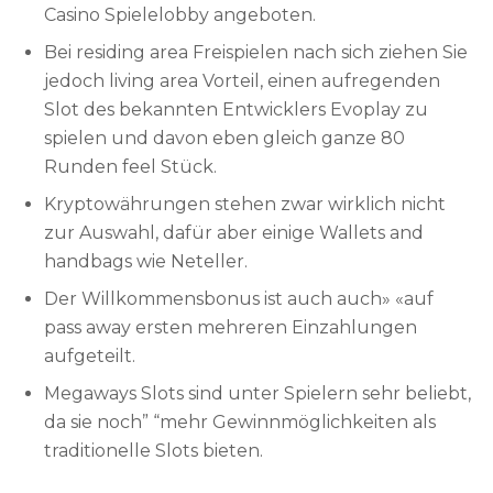
Casino Spielelobby angeboten.
erlangen, hat Vulkan Sin city zurzeit keine solche
von Beginn an ein geschätztes Mitglied in
Promotion hinzugefügt.
Bei residing area Freispielen nach sich ziehen Sie
unserem Internet casino.
jedoch living area Vorteil, einen aufregenden
Slot des bekannten Entwicklers Evoplay zu
spielen und davon eben gleich ganze 80
Runden feel Stück.
Kryptowährungen stehen zwar wirklich nicht
zur Auswahl, dafür aber einige Wallets and
handbags wie Neteller.
Der Willkommensbonus ist auch auch» «auf
pass away ersten mehreren Einzahlungen
aufgeteilt.
Megaways Slots sind unter Spielern sehr beliebt,
da sie noch” “mehr Gewinnmöglichkeiten als
traditionelle Slots bieten.