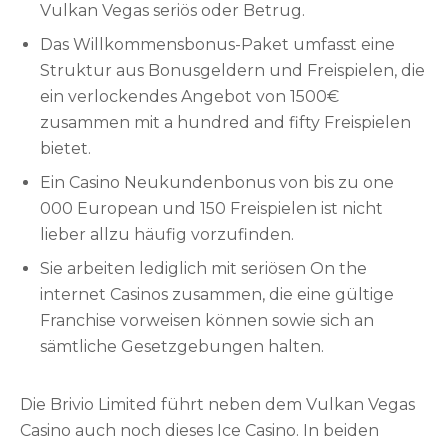
haben. Zunächst sollten Sie garantieren, dass Sie
Vulkan Vegas seriös oder Betrug.
einander nur auf dieser offiziellen Webseite von
Das Willkommensbonus-Paket umfasst eine
Vulkan Vegas anmelden. Es gibt unterdessen
Struktur aus Bonusgeldern und Freispielen, die
leider doch sicher wieder Versuche von
ein verlockendes Angebot von 1500€
Cyberkriminellen, die Webpages im Internet
zusammen mit a hundred and fifty Freispielen
spiegeln und dadurch persönliche Daten für
bietet.
kriminelle Zwecke abgefangen werden.
Ein Casino Neukundenbonus von bis zu one
000 European und 150 Freispielen ist nicht
lieber allzu häufig vorzufinden.
Sie arbeiten lediglich mit seriösen On the
internet Casinos zusammen, die eine gültige
Franchise vorweisen können sowie sich an
sämtliche Gesetzgebungen halten.
Die Brivio Limited führt neben dem Vulkan Vegas
Casino auch noch dieses Ice Casino. In beiden