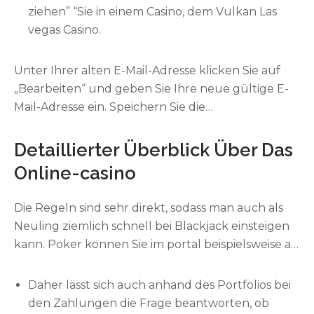
ziehen” “Sie in einem Casino, dem Vulkan Las
vegas Casino.
Unter Ihrer alten E-Mail-Adresse klicken Sie auf
„Bearbeiten“ und geben Sie Ihre neue gültige E-
Mail-Adresse ein. Speichern Sie die
vorgenommenen Änderungen und bestätigen Sie
Ihre direkte E-Mail-Adresse. Der Kundendienst ist
Detaillierter Überblick Über Das
per E-mail, Live-Chat oder telefonisch rund um
Online-casino
expire Uhr erreichbar.
Die Regeln sind sehr direkt, sodass man auch als
Neuling ziemlich schnell bei Blackjack einsteigen
kann. Poker können Sie im portal beispielsweise als
2 Hand Casino Hold’em, Caribbean Poker, Arizona
Hold’em und Oasis Poker spielen, während wir
Daher lässt sich auch anhand des Portfolios bei
weitere Typen in unser Live-Angebot integriert
den Zahlungen die Frage beantworten, ob