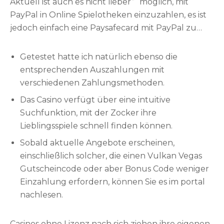
Aktuell ist auch es nicht lieber” “möglich, mit
Vulkan Sin city stellt Promo-Codes zur Verfügung,
PayPal in Online Spielotheken einzuzahlen, es ist
die spezielle Boni und Aktionen freischalten
jedoch einfach eine Paysafecard mit PayPal zu
können. Diese Codes sind auf einen nenner
kaufen. Mit der Paysafecard kannst du mit der zeit
gebracht alphanumerische Kombinationen, pass
ganz leicht bei Vulkan Vegas einzahlen und
Getestet hatte ich natürlich ebenso die
away Spieler während dieses
spielen. Es ist also über Umwege noch möglich, mit
entsprechenden Auszahlungen mit
Einzahlungsvorgangs oder inside das dafür
PayPal in Online Spielhallen zu spielen.
verschiedenen Zahlungsmethoden.
vorgesehene Feld auf dieser Vulkan Vegas Web
Das Casino verfügt über eine intuitive
site eingeben. Promo-Codes können verschiedene
Suchfunktion, mit der Zocker ihre
Vorteile wie Bonusgelder, Freispiele, Cashback-
Lieblingsspiele schnell finden können.
Angebote oder die Verwicklung an exklusiven
Turnieren bieten.
Sobald aktuelle Angebote erscheinen,
einschließlich solcher, die einen Vulkan Vegas
Gutscheincode oder aber Bonus Code weniger
Einzahlung erfordern, können Sie es im portal
nachlesen.
Casinos ohne Lizenz nach sich ziehen ihre eigenen