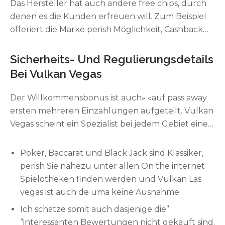
Das Hersteller hat auch andere free chips, durch
denen es die Kunden erfreuen will. Zum Beispiel
offeriert die Marke perish Möglichkeit, Cashback
darüber hinaus andere Boni über erhalten. Wenn
das Spieler häufig Drehungen durchführt, kann
Sicherheits- Und Regulierungsdetails
emergeny room” “sein Level erhöhen. Dazu
Bei Vulkan Vegas
gehört die Möglichkeit, Gratiswetten und
Freespins zu erhalten.
Der Willkommensbonus ist auch» «auf pass away
ersten mehreren Einzahlungen aufgeteilt. Vulkan
Vegas scheint ein Spezialist bei jedem Gebiet einer
Spielhalle über sein. Die attraktiven Excédent
können Sie mit dem Feuer speiender berg
Poker, Baccarat und Black Jack sind Klassiker,
(umgangssprachlich) Vegas Promo Code
perish Sie nahezu unter allen On the internet
ergänzen, um einen vollkommen angenehmen
Spielotheken finden werden und Vulkan Las
Begin in die Welt der Spielhalle zu genießen. Zu
vegas ist auch de uma keine Ausnahme.
bemängeln dabei sind lediglich expire harten
Ich schätze somit auch dasjenige die”
Umsatzbedingungen eben dieser Boni und dieser
“interessanten Bewertungen nicht gekauft sind.