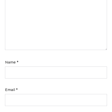
auf living room Seiten des Vulkan Vegas selbst
über den Bonusbedingungen über beschäftigen,
denn sie können sich zwischenzeitlich auch
ändern.
Name
*
Email
*