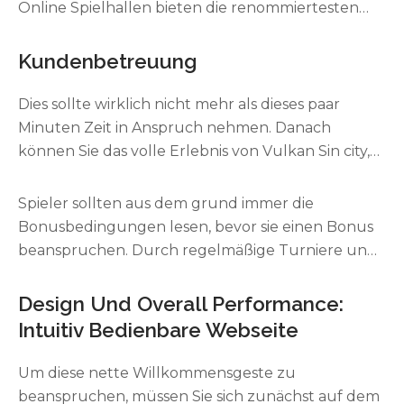
Online Spielhallen bieten die renommiertesten
Software Hersteller ihre Spiele an. Eine
Guthabeneinzahlung beträgt genauso 5, 00
Kundenbetreuung
European, was eine super Flexibilität ermöglicht.
Kryptowährungen stehen zwar wirklich nicht zur
Dies sollte wirklich nicht mehr als dieses paar
Auswahl, dafür aber einige Purses wie Neteller.
Minuten Zeit in Anspruch nehmen. Danach
können Sie das volle Erlebnis von Vulkan Sin city,
einschließlich der Excédent, uneingeschränkt
nutzen. Sollten Sie Ihren Marketing Code
Spieler sollten aus dem grund immer die
während eben dieser Registrierung nicht
Bonusbedingungen lesen, bevor sie einen Bonus
eingegeben haben, können Sie es später im
beanspruchen. Durch regelmäßige Turniere und
Bonusbereich nachholen. In diesem Artikel gehts
Wettbewerbe haben die Spieler ebenso die
es um expire Online Spielothek Brand speiender
Möglichkeit, gegen andere Spieler anzutreten
Design Und Overall Performance:
berg (umgangssprachlich) Vegas. Nun wissen Sie
und zusätzliche Belohnungen zu gewinnen.
Intuitiv Bedienbare Webseite
genau, was Sie im Jahr 2024 bei Vulkan Las vegas
Erleben Sie den Nervenkitzel von Top-Casino-Boni
an Boni erwartet. Wir haben» «noch eine Fülle von
und begeben Sie gegenseitig auf eine Fahrt nach
Um diese nette Willkommensgeste zu
interessanten Angeboten, die vonseiten Boni ohne
Reichtum. Diese exklusiven Angebote offerieren
beanspruchen, müssen Sie sich zunächst auf dem