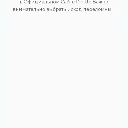
в Официальном Сайте Pin Up Важно
внимательно выбрать исход переломные,
так как от этого зависит ваша
потенциальная прибыль, саму
отображается в виде коэффициента.
Согласно большинству комментариев
игроков о выводах призовых в игорном
клубе PinUp с выводом, оператор казино
гарантированно выплачивает выигранные
кварплату. После подачи заявки на
выплату, денежные средства поступают в
счет пользователя…