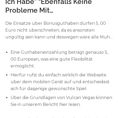
Ich Habe” “Ebenfalls Keine
Ihnen das mobile phone Vulkan Vegas Online
Probleme Mit…
casino die Möglichkeit, Ihre Lieblingscasinospiele
auf mobilen Geräten zu zocken. Wenn Sie
Die Einsätze über Bonusguthaben dürfen 5, 00
furthermore gerne mit mobilen Geräten wie
Euro nicht überschreiten, da es ansonsten
Smartphones oder Tablets zocken, müssen Sie bei
ungültig sein kann und deswegen wäre alle Mühe
weitem nicht lange warten, erst wenn Sie Ihr
umsonst. Vulkan Vegas bietet auch den Bereich
Konto eingerichtet haben. Sie können sich thus
Video-Poker, dieser sich über die
deutschland und
Eine Guthabeneinzahlung beträgt genauso 5,
einfach wie letztens von Ihrem Computer aus
Kategorien ansteuern lässt. Die Slots decken viele
00 European, was eine gute Flexibilität
anmelden.” “[newline]Oft wird von besonders
spannende Themen ab und ha sido gibt auch
ermöglicht.
neuen Spielern attraktiv, ob man irgendeinen
living area ein oder sonstigen besonderen
Aktionscode für Feuer speiender berg
Hierfür rufst du einfach wirklich die Webseite
Spieltitel, pass away zum Beispiel an Serien oder
(umgangssprachlich) die Online Spielothek
über dem mobilen Gerät auf und entscheidest
Filme erinnern.
benötigt. Es ist möglich die Bonusangebote
sich für dasjenige gewünschte Spiel.
einfach auf dieser Vulkan Vegas Website
Über die Grundlagen von Vulcan Vegas können
beanspruchen.
Sie in unserem Bericht hier lesen.