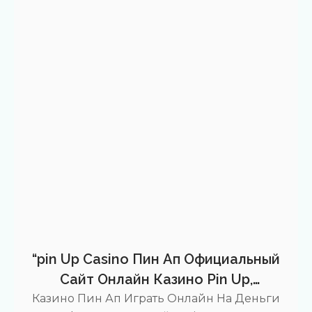
абсолютно необходимы для корректной
работы сайта. В категорию обязательных
войдут файлы, которые обеспечивают
бесперебойную работу сайта и
поддерживают надежное. Это
иллюстрации, их показываются…
“pin Up Casino Пин Ап Официальный
Сайт Онлайн Казино Pin Up,
Игровые Автоматы, Регистраци
Казино Пин Ап Играть Онлайн На Деньги