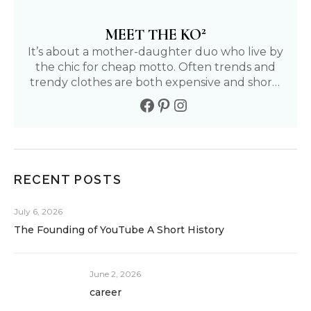
2
MEET THE KO
It’s about a mother-daughter duo who live by
the chic for cheap motto. Often trends and
trendy clothes are both expensive and short-
lived. We aim to find affordable and fun ways
to live our fullest life. Follow our journey to
living a positive, healthy, and fashionable life.
RECENT POSTS
July 6, 2026
The Founding of YouTube A Short History
June 2, 2026
career